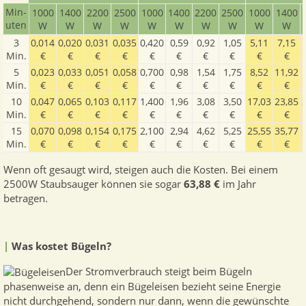
Min­
1000​
1400​
2200​
2500​
1000​
1400​
2200​
2500​
1000​
1400​
uten
W
W
W
W
W
W
W
W
W
W
3
0,014
0,020
0,031
0,035
0,420
0,59
0,92
1,05
5,11
7,15
Min.
€
€
€
€
€
€
€
€
€
€
5
0,023
0,033
0,051
0,058
0,700
0,98
1,54
1,75
8,52
11,92
Min.
€
€
€
€
€
€
€
€
€
€
10
0,047
0,065
0,103
0,117
1,400
1,96
3,08
3,50
17,03
23,85
Min.
€
€
€
€
€
€
€
€
€
€
15
0,070
0,098
0,154
0,175
2,100
2,94
4,62
5,25
25,55
35,77
Min.
€
€
€
€
€
€
€
€
€
€
Wenn oft gesaugt wird, steigen auch die Kosten. Bei einem
2500W Staubsauger können sie sogar
63,88 €
im Jahr
betragen.
|
Was kostet Bügeln?
Der Stromverbrauch steigt beim Bügeln
phasenweise an, denn ein Bügeleisen bezieht seine Energie
nicht durchgehend, sondern nur dann, wenn die gewünschte