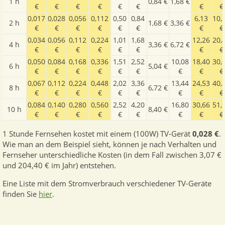
1 h
0,84 €
1,68 €
€
€
€
€
€
€
€
€
0,017
0,028
0,056
0,112
0,50
0,84
6,13
10,
2 h
1,68 €
3,36 €
€
€
€
€
€
€
€
€
0,034
0,056
0,112
0,224
1,01
1,68
12,26
20,
4 h
3,36 €
6,72 €
€
€
€
€
€
€
€
€
0,050
0,084
0,168
0,336
1,51
2,52
10,08
18,40
30,
6 h
5,04 €
€
€
€
€
€
€
€
€
€
0,067
0,112
0,224
0,448
2,02
3,36
13,44
24,53
40,
8 h
6,72 €
€
€
€
€
€
€
€
€
€
0,084
0,140
0,280
0,560
2,52
4,20
16,80
30,66
51,
10 h
8,40 €
€
€
€
€
€
€
€
€
€
1 Stunde Fernsehen kostet mit einem (100W) TV-Gerät
0,028 €
.
Wie man an dem Beispiel sieht, können je nach Verhalten und
Fernseher unterschiedliche Kosten (in dem Fall zwischen 3,07 €
und 204,40 € im Jahr) entstehen.
Eine Liste mit dem Stromverbrauch verschiedener TV-Geräte
finden Sie
hier
.