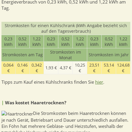
Energieverbrauch von 0,23 kWh, 0,52 kWh und 1,22 kWh am
Tag.
Stromkosten für einen Kühlschrank (kWh Angabe bezieht sich
auf den Tagesverbrauch)
0,23
0,52
1,22
0,23
0,52
1,22
0,23
0,52
1,22
kWh
kWh
kWh
kWh
kWh
kWh
kWh
kWh
kWh
Stromkosten im
Stromkosten am Tag
Stromkosten im Jahr
Monat
0,064
0,146
0,342
10,25
23,51
53,14
124,68
1,93 €
4,37 €
€
€
€
€
€
€
€
Tipps zum Kauf eines Kühlschranks finden Sie
hier
.
|
Was kostet Haaretrocknen?
Die Stromkosten beim Haaretrocknen können
je nach Gerät, Betriebsart und Dauer unterschiedlich ausfallen.
Ein Föhn hat mehrere Gebläse- und Heizstufen, weshalb der