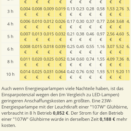
€
€
€
€
€
€
€
€
€
€
0,004
0,008
0,009
0,019
0,13
0,23
0,28
0,58
1,53
2,76
3,
3 h
€
€
€
€
€
€
€
€
€
€
0,006
0,010
0,012
0,026
0,17
0,30
0,37
0,77
2,04
3,68
4,
4 h
€
€
€
€
€
€
€
€
€
€
0,007
0,013
0,015
0,032
0,21
0,38
0,46
0,97
2,56
4,60
5,
5 h
€
€
€
€
€
€
€
€
€
€
0,008
0,015
0,018
0,039
0,25
0,45
0,55
1,16
3,07
5,52
6,
6 h
€
€
€
€
€
€
€
€
€
€
0,011
0,020
0,025
0,052
0,34
0,60
0,74
1,55
4,09
7,36
8,
8 h
€
€
€
€
€
€
€
€
€
€
0,014
0,025
0,031
0,064
0,42
0,76
0,92
1,93
5,11
9,20
11
10 h
€
€
€
€
€
€
€
€
€
€
Auch wenn Energiesparlampen viele Nachteile haben, ist das
Einsparpotenzial wegen den (im Vergleich zu LED-Lampen)
geringeren Anschaffungskosten am größten. Eine 23W-
Energiesparlampe mit der Leuchtkraft einer "107W" Glühbirne,
verbraucht in 8 h Betrieb
0,052 €
. Der Strom für den Betrieb
einer "107W" Glühbirne würde in derselben Zeit
0,188 €
mehr
kosten.