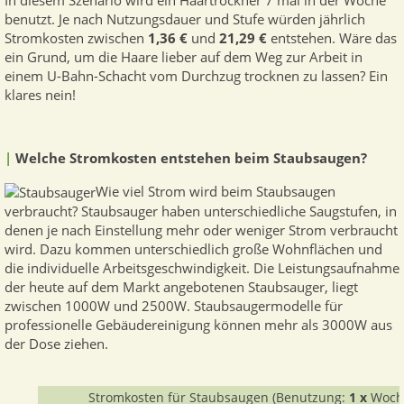
In diesem Szenario wird ein Haartrockner 7 mal in der Woche
benutzt. Je nach Nutzungsdauer und Stufe würden jährlich
Stromkosten zwischen
1,36 €
und
21,29 €
entstehen. Wäre das
ein Grund, um die Haare lieber auf dem Weg zur Arbeit in
einem U-Bahn-Schacht vom Durchzug trocknen zu lassen? Ein
klares nein!
|
Welche Stromkosten entstehen beim Staubsaugen?
Wie viel Strom wird beim Staubsaugen
verbraucht? Staubsauger haben unterschiedliche Saugstufen, in
denen je nach Einstellung mehr oder weniger Strom verbraucht
wird. Dazu kommen unterschiedlich große Wohnflächen und
die individuelle Arbeitsgeschwindigkeit. Die Leistungsaufnahme
der heute auf dem Markt angebotenen Staubsauger, liegt
zwischen 1000W und 2500W. Staubsaugermodelle für
professionelle Gebäudereinigung können mehr als 3000W aus
der Dose ziehen.
Stromkosten für Staubsaugen (Benutzung:
1 x
Woch