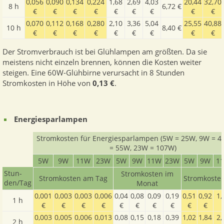
0,056
0,090
0,134
0,224
1,68
2,69
4,03
20,44
32,70
8 h
6,72 €
€
€
€
€
€
€
€
€
€
0,070
0,112
0,168
0,280
2,10
3,36
5,04
25,55
40,88
10 h
8,40 €
€
€
€
€
€
€
€
€
€
Der Stromverbrauch ist bei Glühlampen am größten. Da sie
meistens nicht einzeln brennen, können die Kosten weiter
steigen. Eine 60W-Glühbirne verursacht in 8 Stunden
Stromkosten in Höhe von
0,13 €
.
Energiesparlampen
Stromkosten für Energiesparlampen (5W = 25W, 9W = 4
= 55W, 23W = 107W)
5W
9W
11W
23W
5W
9W
11W
23W
5W
9W
1
Stun­
Stromkosten im
Stromkosten am Tag
Stromkosten
den­/Tag
Monat
0,001
0,003
0,003
0,006
0,04
0,08
0,09
0,19
0,51
0,92
1,
1 h
€
€
€
€
€
€
€
€
€
€
0,003
0,005
0,006
0,013
0,08
0,15
0,18
0,39
1,02
1,84
2,
2 h