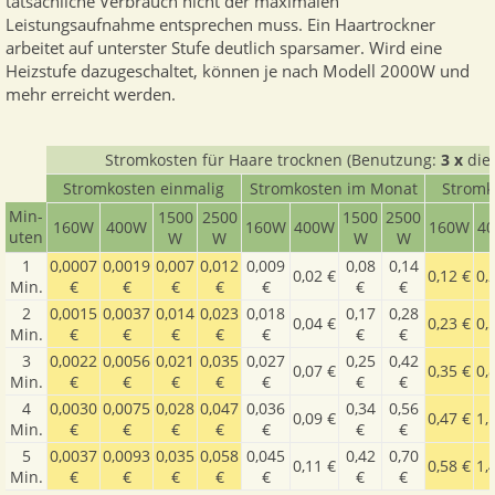
tatsächliche Verbrauch nicht der maximalen
Leistungsaufnahme entsprechen muss. Ein Haartrockner
arbeitet auf unterster Stufe deutlich sparsamer. Wird eine
Heizstufe dazugeschaltet, können je nach Modell 2000W und
mehr erreicht werden.
Stromkosten für Haare trocknen (Benutzung:
3 x
die
Stromkosten einmalig
Stromkosten im Monat
Stromk
Min­
1500​
2500​
1500​
2500​
160W
400W
160W
400W
160W
4
uten
W
W
W
W
1
0,0007
0,0019
0,007
0,012
0,009
0,08
0,14
0,02 €
0,12 €
0,
Min.
€
€
€
€
€
€
€
2
0,0015
0,0037
0,014
0,023
0,018
0,17
0,28
0,04 €
0,23 €
0,
Min.
€
€
€
€
€
€
€
3
0,0022
0,0056
0,021
0,035
0,027
0,25
0,42
0,07 €
0,35 €
0,
Min.
€
€
€
€
€
€
€
4
0,0030
0,0075
0,028
0,047
0,036
0,34
0,56
0,09 €
0,47 €
1,
Min.
€
€
€
€
€
€
€
5
0,0037
0,0093
0,035
0,058
0,045
0,42
0,70
0,11 €
0,58 €
1,
Min.
€
€
€
€
€
€
€