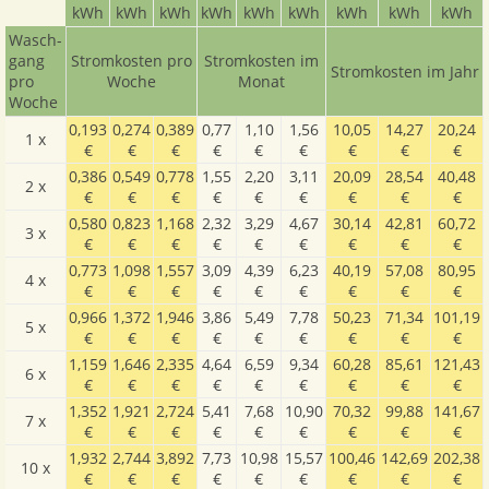
kWh
kWh
kWh
kWh
kWh
kWh
kWh
kWh
kWh
Wasch­
gang
Stromkosten pro
Stromkosten im
Stromkosten im Jahr
pro
Woche
Monat
Woche
0,193
0,274
0,389
0,77
1,10
1,56
10,05
14,27
20,24
1 x
€
€
€
€
€
€
€
€
€
0,386
0,549
0,778
1,55
2,20
3,11
20,09
28,54
40,48
2 x
€
€
€
€
€
€
€
€
€
0,580
0,823
1,168
2,32
3,29
4,67
30,14
42,81
60,72
3 x
€
€
€
€
€
€
€
€
€
0,773
1,098
1,557
3,09
4,39
6,23
40,19
57,08
80,95
4 x
€
€
€
€
€
€
€
€
€
0,966
1,372
1,946
3,86
5,49
7,78
50,23
71,34
101,19
5 x
€
€
€
€
€
€
€
€
€
1,159
1,646
2,335
4,64
6,59
9,34
60,28
85,61
121,43
6 x
€
€
€
€
€
€
€
€
€
1,352
1,921
2,724
5,41
7,68
10,90
70,32
99,88
141,67
7 x
€
€
€
€
€
€
€
€
€
1,932
2,744
3,892
7,73
10,98
15,57
100,46
142,69
202,38
10 x
€
€
€
€
€
€
€
€
€