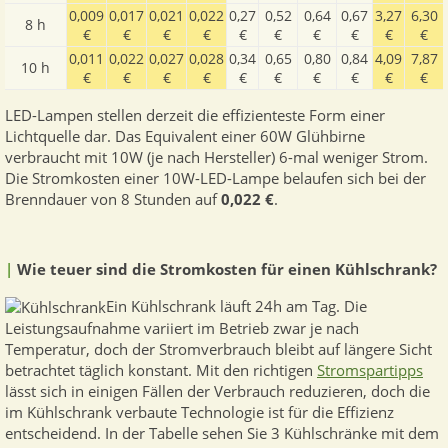
0,009
0,017
0,021
0,022
0,27
0,52
0,64
0,67
3,27
6,30
8 h
€
€
€
€
€
€
€
€
€
€
0,011
0,022
0,027
0,028
0,34
0,65
0,80
0,84
4,09
7,87
10 h
€
€
€
€
€
€
€
€
€
€
LED-Lampen stellen derzeit die effizienteste Form einer
Lichtquelle dar. Das Equivalent einer 60W Glühbirne
verbraucht mit 10W (je nach Hersteller) 6-mal weniger Strom.
Die Stromkosten einer 10W-LED-Lampe belaufen sich bei der
Brenndauer von 8 Stunden auf
0,022 €
.
|
Wie teuer sind die Stromkosten für einen Kühlschrank?
Ein Kühlschrank läuft 24h am Tag. Die
Leistungsaufnahme variiert im Betrieb zwar je nach
Temperatur, doch der Stromverbrauch bleibt auf längere Sicht
betrachtet täglich konstant. Mit den richtigen
Stromspartipps
lässt sich in einigen Fällen der Verbrauch reduzieren, doch die
im Kühlschrank verbaute Technologie ist für die Effizienz
entscheidend. In der Tabelle sehen Sie 3 Kühlschränke mit dem