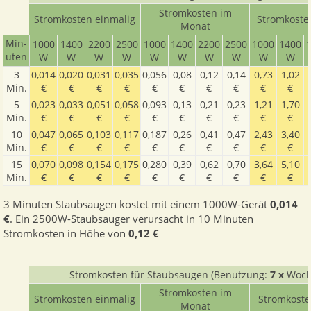
Stromkosten im
Stromkosten einmalig
Stromkoste
Monat
Min­
1000​
1400​
2200​
2500​
1000​
1400​
2200​
2500​
1000​
1400​
1
uten
W
W
W
W
W
W
W
W
W
W
3
0,014
0,020
0,031
0,035
0,056
0,08
0,12
0,14
0,73
1,02
Min.
€
€
€
€
€
€
€
€
€
€
5
0,023
0,033
0,051
0,058
0,093
0,13
0,21
0,23
1,21
1,70
Min.
€
€
€
€
€
€
€
€
€
€
10
0,047
0,065
0,103
0,117
0,187
0,26
0,41
0,47
2,43
3,40
Min.
€
€
€
€
€
€
€
€
€
€
15
0,070
0,098
0,154
0,175
0,280
0,39
0,62
0,70
3,64
5,10
Min.
€
€
€
€
€
€
€
€
€
€
3 Minuten Staubsaugen kostet mit einem 1000W-Gerät
0,014
€
. Ein 2500W-Staubsauger verursacht in 10 Minuten
Stromkosten in Höhe von
0,12 €
Stromkosten für Staubsaugen (Benutzung:
7 x
Woch
Stromkosten im
Stromkosten einmalig
Stromkoste
Monat