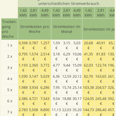
unterschiedlichen Stromverbrauch
1,42
2,81
4,49
1,42
2,81
4,49
1,42
2,81
4,4
kWh
kWh
kWh
kWh
kWh
kWh
kWh
kWh
kW
Trocken­
gang
Stromkosten pro
Stromkosten im
Stromkosten im Ja
pro
Woche
Monat
Woche
0,398
0,787
1,257
1,59
3,15
5,03
20,68
40,91
65,3
1 x
€
€
€
€
€
€
€
€
€
0,795
1,574
2,514
3,18
6,29
10,06
41,35
81,83
130,
2 x
€
€
€
€
€
€
€
€
€
1,193
2,360
3,772
4,77
9,44
15,09
62,03
122,74
196,
3 x
€
€
€
€
€
€
€
€
€
1,590
3,147
5,029
6,36
12,59
20,12
82,70
163,65
261,
4 x
€
€
€
€
€
€
€
€
€
1,988
3,934
6,286
7,95
15,74
25,14
103,38
204,57
326,
5 x
€
€
€
€
€
€
€
€
€
2,386
4,721
7,543
9,54
18,88
30,17
124,05
245,48
392,
6 x
€
€
€
€
€
€
€
€
€
2,783
5,508
8,800
11,13
22,03
35,20
144,73
286,40
457,
7 x
€
€
€
€
€
€
€
€
€