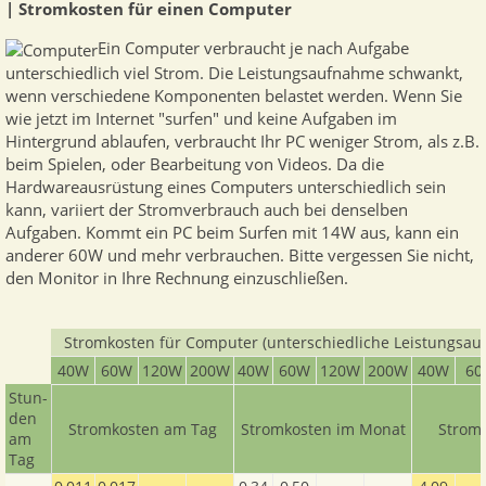
| Stromkosten für einen Computer
Ein Computer verbraucht je nach Aufgabe
unterschiedlich viel Strom. Die Leistungsaufnahme schwankt,
wenn verschiedene Komponenten belastet werden. Wenn Sie
wie jetzt im Internet "surfen" und keine Aufgaben im
Hintergrund ablaufen, verbraucht Ihr PC weniger Strom, als z.B.
beim Spielen, oder Bearbeitung von Videos. Da die
Hardwareausrüstung eines Computers unterschiedlich sein
kann, variiert der Stromverbrauch auch bei denselben
Aufgaben. Kommt ein PC beim Surfen mit 14W aus, kann ein
anderer 60W und mehr verbrauchen. Bitte vergessen Sie nicht,
den Monitor in Ihre Rechnung einzuschließen.
Stromkosten für Computer (unterschiedliche Leistungsau
40W
60W
120W
200W
40W
60W
120W
200W
40W
6
Stun­
den
Stromkosten am Tag
Stromkosten im Monat
Stromk
am
Tag