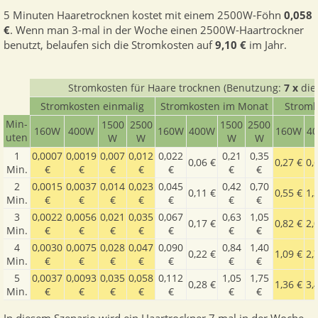
5 Minuten Haaretrocknen kostet mit einem 2500W-Föhn
0,058
€
. Wenn man 3-mal in der Woche einen 2500W-Haartrockner
benutzt, belaufen sich die Stromkosten auf
9,10 €
im Jahr.
Stromkosten für Haare trocknen (Benutzung:
7 x
die
Stromkosten einmalig
Stromkosten im Monat
Stromk
Min­
1500​
2500​
1500​
2500​
160W
400W
160W
400W
160W
4
uten
W
W
W
W
1
0,0007
0,0019
0,007
0,012
0,022
0,21
0,35
0,06 €
0,27 €
0,
Min.
€
€
€
€
€
€
€
2
0,0015
0,0037
0,014
0,023
0,045
0,42
0,70
0,11 €
0,55 €
1,
Min.
€
€
€
€
€
€
€
3
0,0022
0,0056
0,021
0,035
0,067
0,63
1,05
0,17 €
0,82 €
2,
Min.
€
€
€
€
€
€
€
4
0,0030
0,0075
0,028
0,047
0,090
0,84
1,40
0,22 €
1,09 €
2,
Min.
€
€
€
€
€
€
€
5
0,0037
0,0093
0,035
0,058
0,112
1,05
1,75
0,28 €
1,36 €
3,
Min.
€
€
€
€
€
€
€