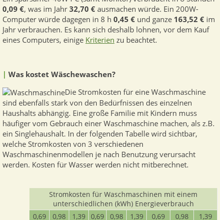
0,09 €
, was im Jahr
32,70 €
ausmachen würde. Ein 200W-
Computer würde dagegen in 8 h
0,45 €
und ganze
163,52 €
im
Jahr verbrauchen. Es kann sich deshalb lohnen, vor dem Kauf
eines Computers, einige
Kriterien
zu beachtet.
|
Was kostet Wäschewaschen?
Die Stromkosten für eine Waschmaschine
sind ebenfalls stark von den Bedürfnissen des einzelnen
Haushalts abhängig. Eine große Familie mit Kindern muss
häufiger vom Gebrauch einer Waschmaschine machen, als z.B.
ein Singlehaushalt. In der folgenden Tabelle wird sichtbar,
welche Stromkosten von 3 verschiedenen
Waschmaschinenmodellen je nach Benutzung verursacht
werden. Kosten für Wasser werden nicht mitberechnet.
Stromkosten für Waschmaschinen mit einem
unterschiedlichen (kWh) Energieverbrauch
0,69
0,98
1,39
0,69
0,98
1,39
0,69
0,98
1,39