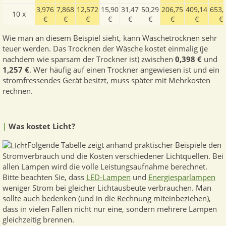
3,976
7,868
12,572
15,90
31,47
50,29
206,75
409,14
653,
10 x
€
€
€
€
€
€
€
€
€
Wie man an diesem Beispiel sieht, kann Wäschetrocknen sehr
teuer werden. Das Trocknen der Wäsche kostet einmalig (je
nachdem wie sparsam der Trockner ist) zwischen
0,398 €
und
1,257 €
. Wer häufig auf einen Trockner angewiesen ist und ein
stromfressendes Gerät besitzt, muss später mit Mehrkosten
rechnen.
|
Was kostet Licht?
Folgende Tabelle zeigt anhand praktischer Beispiele den
Stromverbrauch und die Kosten verschiedener Lichtquellen. Bei
allen Lampen wird die volle Leistungsaufnahme berechnet.
Bitte beachten Sie, dass
LED-Lampen
und
Energiesparlampen
weniger Strom bei gleicher Lichtausbeute verbrauchen. Man
sollte auch bedenken (und in die Rechnung miteinbeziehen),
dass in vielen Fällen nicht nur eine, sondern mehrere Lampen
gleichzeitig brennen.