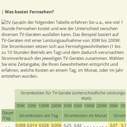
|
Was kostet Fernsehen?
In der folgenden Tabelle erfahren Sie u.a., wie viel 1
Stunde Fernsehen kostet und wie der Unterschied zwischen
diversen TV-Geräten ausfallen kann. Das Beispiel basiert auf
TV-Geräten mit einer Leistungsaufnahme von 30W bis 200W.
Die Stromkosten setzen sich aus Fernsehgewohnheiten (1 bis
zu 10 Stunden Betrieb am Tag) und dem dadurch verursachten
Stromverbrauch des jeweiligen TV-Gerätes zusammen. Wählen
Sie eine Zeitangabe, die Ihren Gewohnheiten entspricht und
erfahren, welche Kosten an einem Tag, im Monat, oder im Jahr
entstehen würden.
Stromkosten für TV-Geräte (unterschiedliche Leistungs
Watt)
30W
50W
100W
200W
30W
50W
100W
200W
30W
50
Dauer
Stromkosten am Tag
Stromkosten im Monat
Stromk
/Tag
0,008
0,014
0,028
0,056
0,25
0,42
3,07
5,1