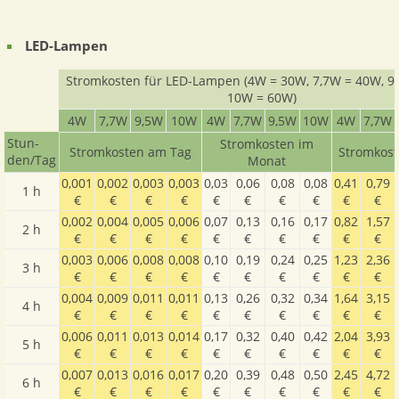
LED-Lampen
Stromkosten für LED-Lampen (4W = 30W, 7,7W = 40W, 9
10W = 60W)
4W
7,7W
9,5W
10W
4W
7,7W
9,5W
10W
4W
7,7W
Stun­
Stromkosten im
Stromkosten am Tag
Stromkost
den­/Tag
Monat
0,001
0,002
0,003
0,003
0,03
0,06
0,08
0,08
0,41
0,79
1 h
€
€
€
€
€
€
€
€
€
€
0,002
0,004
0,005
0,006
0,07
0,13
0,16
0,17
0,82
1,57
2 h
€
€
€
€
€
€
€
€
€
€
0,003
0,006
0,008
0,008
0,10
0,19
0,24
0,25
1,23
2,36
3 h
€
€
€
€
€
€
€
€
€
€
0,004
0,009
0,011
0,011
0,13
0,26
0,32
0,34
1,64
3,15
4 h
€
€
€
€
€
€
€
€
€
€
0,006
0,011
0,013
0,014
0,17
0,32
0,40
0,42
2,04
3,93
5 h
€
€
€
€
€
€
€
€
€
€
0,007
0,013
0,016
0,017
0,20
0,39
0,48
0,50
2,45
4,72
6 h
€
€
€
€
€
€
€
€
€
€