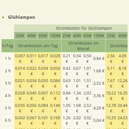
Glühlampen
Stromkosten für Glühlampen
25W
40W
60W
100W
25W
40W
60W
100W
25W
40W
Stromkosten im
h/Tag
Stromkosten am Tag
Stromkost
Monat
0,007
0,011
0,017
0,028
0,21
0,34
0,50
2,56
4,09
1 h
0,84 €
€
€
€
€
€
€
€
€
€
0,014
0,022
0,034
0,056
0,42
0,67
1,01
5,11
8,18
2 h
1,68 €
€
€
€
€
€
€
€
€
€
0,021
0,034
0,050
0,084
0,63
1,01
1,51
7,67
12,26
3 h
2,52 €
€
€
€
€
€
€
€
€
€
0,028
0,045
0,067
0,112
0,84
1,34
2,02
10,22
16,35
4 h
3,36 €
€
€
€
€
€
€
€
€
€
0,035
0,056
0,084
0,140
1,05
1,68
2,52
12,78
20,44
5 h
4,20 €
€
€
€
€
€
€
€
€
€
0,042
0,067
0,101
0,168
1,26
2,02
3,02
15,33
24,53
6 h
5,04 €
€
€
€
€
€
€
€
€
€