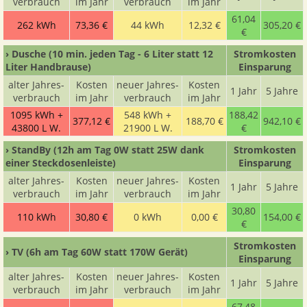
ver­brauch
im Jahr
ver­brauch
im Jahr
61,04
262 kWh
73,36 €
44 kWh
12,32 €
305,20 €
€
› Dusche
(10 min. jeden Tag - 6 Liter statt 12
Strom­kosten
Liter Handbrause)
Ein­sparung
alter Jahres­
Kosten
neuer Jahres­
Kosten
1 Jahr
5 Jahre
ver­brauch
im Jahr
ver­brauch
im Jahr
1095 kWh +
548 kWh +
188,42
377,12 €
188,70 €
942,10 €
43800 L W.
21900 L W.
€
› StandBy
(12h am Tag 0W statt 25W dank
Strom­kosten
einer Steckdosenleiste)
Ein­sparung
alter Jahres­
Kosten
neuer Jahres­
Kosten
1 Jahr
5 Jahre
ver­brauch
im Jahr
ver­brauch
im Jahr
30,80
110 kWh
30,80 €
0 kWh
0,00 €
154,00 €
€
Strom­kosten
› TV
(6h am Tag 60W statt 170W Gerät)
Ein­sparung
alter Jahres­
Kosten
neuer Jahres­
Kosten
1 Jahr
5 Jahre
ver­brauch
im Jahr
ver­brauch
im Jahr
67,48