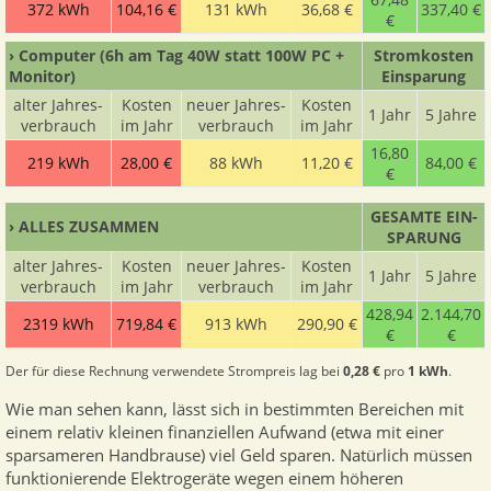
372 kWh
104,16 €
131 kWh
36,68 €
337,40 €
€
› Computer
(6h am Tag 40W statt 100W PC +
Strom­kosten
Monitor)
Ein­sparung
alter Jahres­
Kosten
neuer Jahres­
Kosten
1 Jahr
5 Jahre
ver­brauch
im Jahr
ver­brauch
im Jahr
16,80
219 kWh
28,00 €
88 kWh
11,20 €
84,00 €
€
GESAMTE EIN­
› ALLES ZUSAMMEN
SPARUNG
alter Jahres­
Kosten
neuer Jahres­
Kosten
1 Jahr
5 Jahre
ver­brauch
im Jahr
ver­brauch
im Jahr
428,94
2.144,70
2319 kWh
719,84 €
913 kWh
290,90 €
€
€
Der für diese Rechnung verwendete Strompreis lag bei
0,28 €
pro
1 kWh
.
Wie man sehen kann, lässt sich in bestimmten Bereichen mit
einem relativ kleinen finanziellen Aufwand (etwa mit einer
sparsameren Handbrause) viel Geld sparen. Natürlich müssen
funktionierende Elektrogeräte wegen einem höheren