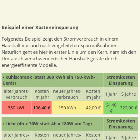
Beispiel einer Kosteneinsparung
Folgendes Beispiel zeigt den Stromverbrauch in einem
Haushalt vor und nach eingeleiteten Sparmaßnahmen.
Natürlich geht es hier in erster Linie um den Kern, nämlich den
Umtausch verschwenderischer Haushaltsgeräte durch
energieeffiziente Modelle.
› Kühlschrank
(statt 380 kWh ein 150-kWh-
Strom­kosten
Gerät)
Ein­sparung
alter Jahres­
Kosten
neuer Jahres­
Kosten
1 Jahr
5 Jahre
ver­brauch
im Jahr
ver­brauch
im Jahr
64,40
380 kWh
106,40 €
150 kWh
42,00 €
322,00 €
€
Strom­kosten
› Licht
(4h x 30W statt 4h x 180W am Tag)
Ein­sparung
alter Jahres­
Kosten
neuer Jahres­
Kosten
1 Jahr
5 Jahre